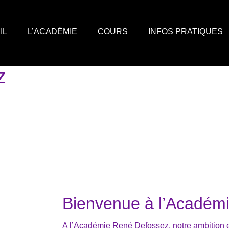
IL
L’ACADÉMIE
COURS
INFOS PRATIQUES
z
Bienvenue à l’Académ
A l’Académie René Defossez, notre ambition est