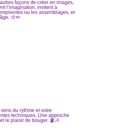
d’autres façons de créer en images,
nt l’imagination, invitent à
 empreintes ou les assemblages, et
 âge. 🎨✏️
 sens du rythme et votre
rentes techniques. Une approche
t le plaisir de bouger. 🩰🎶