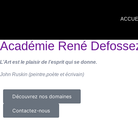
ACCUE
Académie René Defosse
L’Art est le plaisir de l’esprit qui se donne.
John Ruskin (peintre,poète et écrivain)
Découvrez nos domaines
Contactez-nous